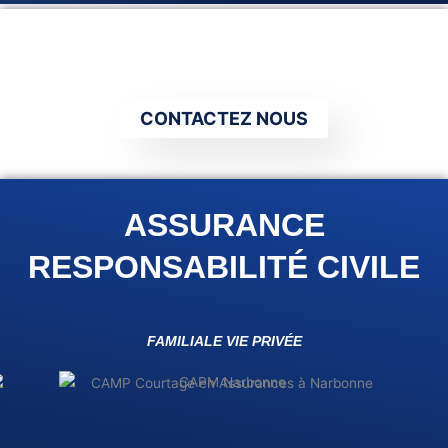
k
a
n
m
L’ESPRIT TRANQUILLE
CONTACTEZ NOUS
ASSURANCE
RESPONSABILITÉ CIVILE
FAMILIALE VIE PRIVÉE