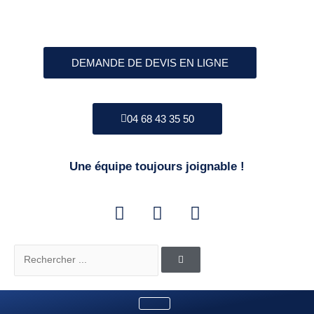
Aller
au
contenu
DEMANDE DE DEVIS EN LIGNE
04 68 43 35 50
Une équipe toujours joignable !
F
I
L
a
n
i
c
s
n
e
t
k
Rechercher
b
a
e
o
g
d
o
r
i