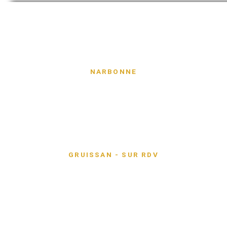
RETROUVEZ-NOUS
NARBONNE
gruissan@capmconseil.fr
Lundi-vendredi :
09H - 12H | 14H - 17H
04 68 43 35 50
GRUISSAN - SUR RDV
Lundi-vendredi :
09H - 12H | 14H - 17H
Mentions Légales
Politique de confidentialité