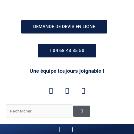
Aller
au
contenu
DEMANDE DE DEVIS EN LIGNE
04 68 43 35 50
Une équipe toujours joignable !
F
I
L
a
n
i
c
s
n
e
t
k
Rechercher
b
a
e
o
g
d
o
r
i