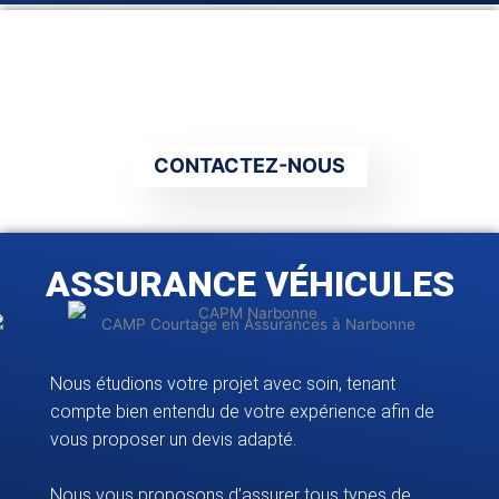
k
a
n
m
VOUS POUVEZ CIRCULER... UNE
FOIS ASSURÉ
CONTACTEZ-NOUS
ASSURANCE VÉHICULES
Nous étudions votre projet avec soin, tenant
compte bien entendu de votre expérience afin de
vous proposer un devis adapté.
Nous vous proposons d’assurer tous types de