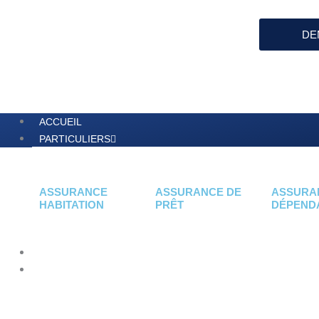
Aller
au
DE
contenu
ACCUEIL
PARTICULIERS
ASSURANCE
ASSURANCE DE
ASSURA
HABITATION
PRÊT
DÉPEND
NAVIGATION
PROPRIÉTAIRES BAILLEURS